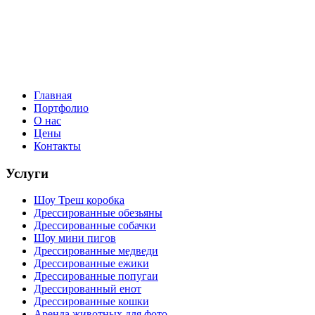
Главная
Портфолио
О нас
Цены
Контакты
Услуги
Шоу Треш коробка
Дрессированные обезьяны
Дрессированные собачки
Шоу мини пигов
Дрессированные медведи
Дрессированные ежики
Дрессированные попугаи
Дрессированный енот
Дрессированные кошки
Аренда животных для фото