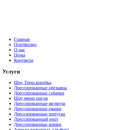
Главная
Портфолио
О нас
Цены
Контакты
Услуги
Шоу Треш коробка
Дрессированные обезьяны
Дрессированные собачки
Шоу мини пигов
Дрессированные медведи
Дрессированные ежики
Дрессированные попугаи
Дрессированный енот
Дрессированные кошки
Аренда животных для фото