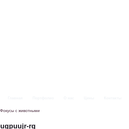
Главная
Портфолио
О нас
Цены
Контакты
Фокусы с животными
eugpuujr-rq