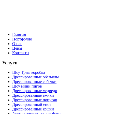
Главная
Портфолио
О нас
Цены
Контакты
Услуги
Шоу Треш коробка
Дрессированные обезьяны
Дрессированные собачки
Шоу мини пигов
Дрессированные медведи
Дрессированные ежики
Дрессированные попугаи
Дрессированный енот
Дрессированные кошки
Аренда животных для фото