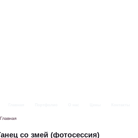
Главная
Портфолио
О нас
Цены
Контакты
Главная
Танец со змей (фотосессия)