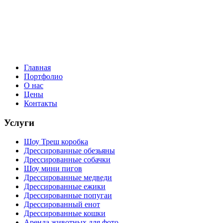
Главная
Портфолио
О нас
Цены
Контакты
Услуги
Шоу Треш коробка
Дрессированные обезьяны
Дрессированные собачки
Шоу мини пигов
Дрессированные медведи
Дрессированные ежики
Дрессированные попугаи
Дрессированный енот
Дрессированные кошки
Аренда животных для фото